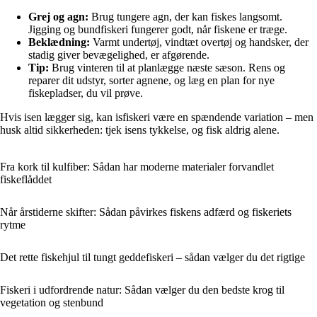
Grej og agn:
Brug tungere agn, der kan fiskes langsomt.
Jigging og bundfiskeri fungerer godt, når fiskene er træge.
Beklædning:
Varmt undertøj, vindtæt overtøj og handsker, der
stadig giver bevægelighed, er afgørende.
Tip:
Brug vinteren til at planlægge næste sæson. Rens og
reparer dit udstyr, sorter agnene, og læg en plan for nye
fiskepladser, du vil prøve.
Hvis isen lægger sig, kan isfiskeri være en spændende variation – men
husk altid sikkerheden: tjek isens tykkelse, og fisk aldrig alene.
Fra kork til kulfiber: Sådan har moderne materialer forvandlet
fiskeflåddet
Når årstiderne skifter: Sådan påvirkes fiskens adfærd og fiskeriets
rytme
Det rette fiskehjul til tungt geddefiskeri – sådan vælger du det rigtige
Fiskeri i udfordrende natur: Sådan vælger du den bedste krog til
vegetation og stenbund