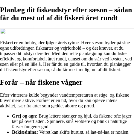
Planlæg dit fiskeudstyr efter sæson – sådan
får du mest ud af dit fiskeri året rundt
Fiskeri er en hobby, der følger årets rytme. Hver sæson byder på sine
egne udfordringer, fiskearter og vejrforhold – og det kræver, at du
tilpasser dit udstyr derefter. Med den rette planlægning kan du fiske
effektivt og komfortabelt året rundt, uanset om du står ved kysten, ved
søen eller på en lille å. Her får du en guide til, hvordan du planlægger
dit fiskeudstyr efter sæson, så du får mest muligt ud af dit fiskeri.
Forår – når fiskene vågner
Efter vinterens kulde begynder vandtemperaturen at stige, og fiskene
bliver mere aktive. Foråret er en tid, hvor du kan opleve intens
aktivitet, især fra arter som gedde, aborre og ørred.
Grej og agn:
Brug lettere stænger og hjul, da fiskene ofte jager
tæt på overfladen. Spinnere, små woblere og blink i naturlige
farver fungerer godt.
Beklædning:
Vejret kan skifte hurtigt, så lag-på-lag er nøglen.