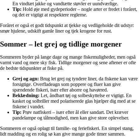
En vindtæt jakke og vandtætte støvler er uundværlige.
Tip:
Hold øje med gydeperioder – nogle arter er fredet i foråret,
og det er vigtigt at respektere reglerne.
Foråret er også et godt tidspunkt at tjekke og vedligeholde dit udstyr:
smør hjulene, udskift gamle liner og tjek krogene for rust.
Sommer – let grej og tidlige morgener
Sommeren byder på lange dage og mange fiskemuligheder, men også
varmt vand og mere sky fisk. Tidlige morgener og sene aftener er ofte
de bedste tidspunkter at fiske på.
Grej og agn:
Brug let grej og tyndere liner, da fiskene kan være
forsigtige. Overfladeagn som poppere og fluer kan give
spændende fiskeri, især efter aborre og havørred.
Beklædning:
Let, åndbart tøj og solbeskyttelse er vigtigt. En
kasket og solbriller med polariserede glas hjælper dig med at se
fiskene i vandet.
Tip:
Prøv natfiskeri – især efter ål eller sandart. Det kræver
pandelampe og tålmodighed, men kan give store oplevelser.
Sommeren er også oplagt til familie- og feriefiskeri. En simpel stang,
lidt madding og en rolig sø kan give mange gode timer sammen.