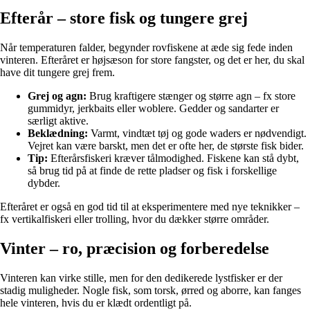
Efterår – store fisk og tungere grej
Når temperaturen falder, begynder rovfiskene at æde sig fede inden
vinteren. Efteråret er højsæson for store fangster, og det er her, du skal
have dit tungere grej frem.
Grej og agn:
Brug kraftigere stænger og større agn – fx store
gummidyr, jerkbaits eller woblere. Gedder og sandarter er
særligt aktive.
Beklædning:
Varmt, vindtæt tøj og gode waders er nødvendigt.
Vejret kan være barskt, men det er ofte her, de største fisk bider.
Tip:
Efterårsfiskeri kræver tålmodighed. Fiskene kan stå dybt,
så brug tid på at finde de rette pladser og fisk i forskellige
dybder.
Efteråret er også en god tid til at eksperimentere med nye teknikker –
fx vertikalfiskeri eller trolling, hvor du dækker større områder.
Vinter – ro, præcision og forberedelse
Vinteren kan virke stille, men for den dedikerede lystfisker er der
stadig muligheder. Nogle fisk, som torsk, ørred og aborre, kan fanges
hele vinteren, hvis du er klædt ordentligt på.