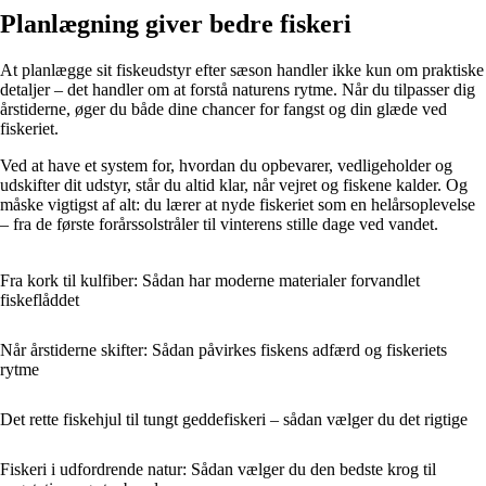
Planlægning giver bedre fiskeri
At planlægge sit fiskeudstyr efter sæson handler ikke kun om praktiske
detaljer – det handler om at forstå naturens rytme. Når du tilpasser dig
årstiderne, øger du både dine chancer for fangst og din glæde ved
fiskeriet.
Ved at have et system for, hvordan du opbevarer, vedligeholder og
udskifter dit udstyr, står du altid klar, når vejret og fiskene kalder. Og
måske vigtigst af alt: du lærer at nyde fiskeriet som en helårsoplevelse
– fra de første forårssolstråler til vinterens stille dage ved vandet.
Fra kork til kulfiber: Sådan har moderne materialer forvandlet
fiskeflåddet
Når årstiderne skifter: Sådan påvirkes fiskens adfærd og fiskeriets
rytme
Det rette fiskehjul til tungt geddefiskeri – sådan vælger du det rigtige
Fiskeri i udfordrende natur: Sådan vælger du den bedste krog til